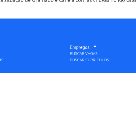
ja situação de Gramado e Canela com as chuvas no Rio Gra
Empregos
BUSCAR VAGAS
IS
BUSCAR CURRÍCULOS
A Empresa
QUEM SOMOS
PUBLICIDADE
POLÍTICAS DE PRIVACIDADE
MAPA DO SITE