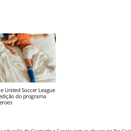
favor utilize o link
do/destinos/2024/05/veja-situacao-de-gramado-e-
-do-sul_205253.html ou as ferramentas oferecidas
do pela PANROTAS Editora é protegido pela
 autoral. Não reproduza o conteúdo sem autorização
nrotas.com.br).
 e United Soccer League
edição do programa
eroes