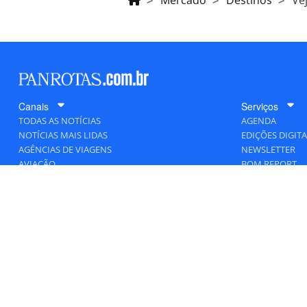
Mercado
Destinos
Ve
Canais
Serviços
TODAS AS NOTÍCIAS
AGENDA
NOTÍCIAS MAIS LIDAS
EDIÇÕES DIGITA
AGÊNCIAS DE VIAGENS
NEWSLETTER
AVIAÇÃO
BOM REPORT
BLOGOSFERA
DESTINOS
GENTE
HOTELARIA
MERCADO
PANCORP
PANROTAS+
VIAGENS DE LUXO
VÍDEOS