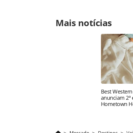
Para compartilhar esse conteúdo, por 
Mais notícias
https://www.panrotas.com.br/merca
canela-com-as-chuvas-no-rio-grande
na página. Todo o conteúdo produzi
legislação brasileira sobre direito
da PANROTAS Editora (copyright@pa
Best Western
anunciam 2ª 
Hometown H