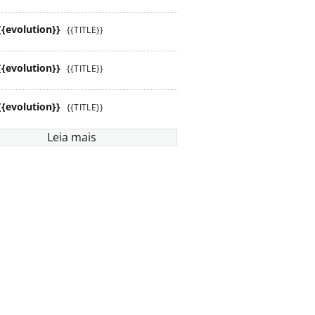
{{evolution}}
{{TITLE}}
{{evolution}}
{{TITLE}}
{{evolution}}
{{TITLE}}
Leia mais