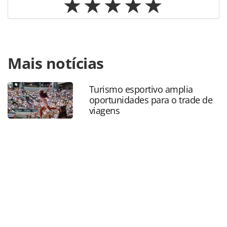
Para compartilhar esse conteúdo, por favor utilize o link
Mais notícias
https://www.panrotas.com.br/mercado/destinos/2024/07/t
turistica-cobrada-em-lisboa-tera-seu-valor-
dobrado_207411.html ou as ferramentas oferecidas na
Turismo esportivo amplia
página. Todo o conteúdo produzido pela PANROTAS
oportunidades para o trade de
Editora é protegido pela legislação brasileira sobre direito
viagens
autoral. Não reproduza o conteúdo sem autorização da
PANROTAS Editora (copyright@panrotas.com.br).