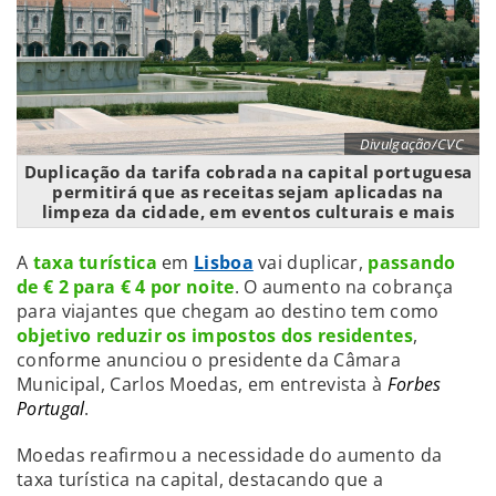
Divulgação/CVC
Duplicação da tarifa cobrada na capital portuguesa
permitirá que as receitas sejam aplicadas na
limpeza da cidade, em eventos culturais e mais
A
taxa turística
em
Lisboa
vai duplicar,
passando
de € 2 para € 4 por noite
. O aumento na cobrança
para viajantes que chegam ao destino tem como
objetivo reduzir os impostos dos residentes
,
conforme anunciou o presidente da Câmara
Municipal, Carlos Moedas, em entrevista à
Forbes
Portugal
.
Moedas reafirmou a necessidade do aumento da
taxa turística na capital, destacando que a