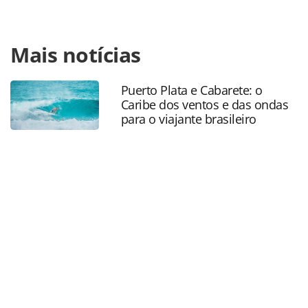
Para compartilhar esse conteúdo, por favor utilize o link
Mais notícias
https://www.panrotas.com.br/mercado/destinos/2024/08/p
corcovado-celebra-8-anos-com-marco-de-oito-milhoes-de-
visitantes_208534.html ou as ferramentas oferecidas na
Puerto Plata e Cabarete: o
página. Todo o conteúdo produzido pela PANROTAS
Caribe dos ventos e das ondas
Editora é protegido pela legislação brasileira sobre direito
para o viajante brasileiro
autoral. Não reproduza o conteúdo sem autorização da
PANROTAS Editora (copyright@panrotas.com.br).