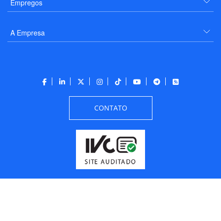
Empregos
A Empresa
CONTATO
Todos os direitos reservados a PANROTAS Editora - Ver.
Friday, August 7, 2026
6:34:07 PM -03:00:00 - Builder 2026.6.2.1
/ Layout
205df0c0b694a693290208d10d1a485b