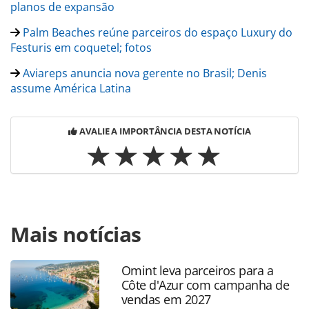
planos de expansão
Palm Beaches reúne parceiros do espaço Luxury do
Festuris em coquetel; fotos
Aviareps anuncia nova gerente no Brasil; Denis
assume América Latina
AVALIE A IMPORTÂNCIA DESTA NOTÍCIA
Para compartilhar esse conteúdo, por favor utilize o link
Mais notícias
https://www.panrotas.com.br/mercado/destinos/2024/12/a
investe-em-novas-representacoes-globais-de-locadoras-
hoteis-e-cruzeiros_212356.html ou as ferramentas
Omint leva parceiros para a
oferecidas na página. Todo o conteúdo produzido pela
Côte d'Azur com campanha de
PANROTAS Editora é protegido pela legislação brasileira
vendas em 2027
sobre direito autoral. Não reproduza o conteúdo sem