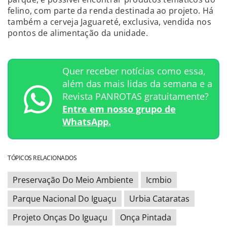
felino, com parte da renda destinada ao projeto. Há
também a cerveja Jaguareté, exclusiva, vendida nos
pontos de alimentação da unidade.
Quer receber notícias como essa,
além das mais lidas da semana e a
Revista PANROTAS gratuitamente?
Entre em nosso grupo de
WhatsApp.
TÓPICOS RELACIONADOS
Preservação Do Meio Ambiente
Icmbio
Parque Nacional Do Iguaçu
Urbia Cataratas
Projeto Onças Do Iguaçu
Onça Pintada