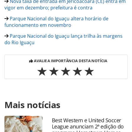
Nova taxa de entrada em Jericoacoara (CE) entra em
vigor em dezembro; prefeitura é contra
Parque Nacional do Iguaçu altera horário de
funcionamento em novembro
Parque Nacional do Iguaçu lança trilha às margens
do Rio Iguaçu
AVALIE A IMPORTÂNCIA DESTA NOTÍCIA
Para compartilhar esse conteúdo, por favor utilize o link
Mais notícias
https://www.panrotas.com.br/mercado/destinos/2024/12/
nacional-do-iguacu-investe-r-39-milhoes-para-
conservacao-da-onca-pintada_212375.html ou as
Best Western e United Soccer
ferramentas oferecidas na página. Todo o conteúdo
League anunciam 2ª edição do
produzido pela PANROTAS Editora é protegido pela