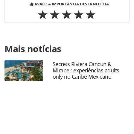
AVALIE A IMPORTÂNCIA DESTA NOTÍCIA
Para compartilhar esse conteúdo, por favor utilize o link
Mais notícias
https://www.panrotas.com.br/mercado/destinos/2025/01/
reforca-lacos-entre-brasil-e-benin-em-visita-historica-com-
foco-no-afroturismo_213225.html ou as ferramentas
Secrets Riviera Cancun &
oferecidas na página. Todo o conteúdo produzido pela
Mirabel: experiências adults
PANROTAS Editora é protegido pela legislação brasileira
only no Caribe Mexicano
sobre direito autoral. Não reproduza o conteúdo sem
autorização da PANROTAS Editora
(copyright@panrotas.com.br).