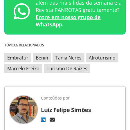
além das mais lidas da semana e a
Revista PANROTAS gratuitamente?
Entre em nosso grupo de
WhatsApp.
TÓPICOS RELACIONADOS
Embratur
Benin
Tania Neres
Afroturismo
Marcelo Freixo
Turismo De Raízes
Conteúdos por
Luiz Felipe Simões