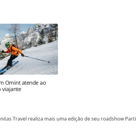
favor utilize o link
/destinos/2025/03/infinitas-travel-realiza-mais-
brasil_215588.html ou as ferramentas oferecidas
do pela PANROTAS Editora é protegido pela
 autoral. Não reproduza o conteúdo sem autorização
nrotas.com.br).
m Omint atende ao
 viajante
finitas Travel realiza mais uma edição de seu roadshow Parti