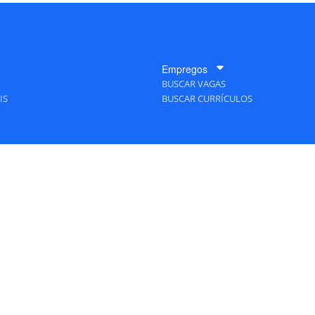
Empregos
BUSCAR VAGAS
IS
BUSCAR CURRÍCULOS
A Empresa
QUEM SOMOS
PUBLICIDADE
POLÍTICAS DE PRIVACIDADE
MAPA DO SITE
 Editora - Ver.
Wednesday, August 5, 2026 9:48:46 PM -03:00:00 - Builder 2026.6.2.1
/ Lay