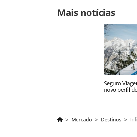
Para compartilhar esse conteúdo, por 
Mais notícias
https://www.panrotas.com.br/mercado
uma-edicao-de-seu-roadshow-partiu-
na página. Todo o conteúdo produzi
legislação brasileira sobre direito
da PANROTAS Editora (copyright@pa
Seguro Viage
novo perfil do
Mercado
Destinos
In