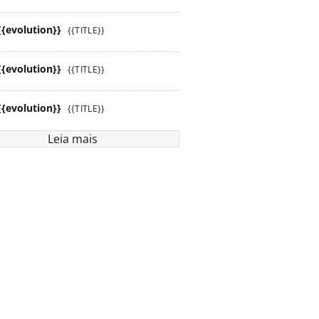
{{evolution}}
{{TITLE}}
{{evolution}}
{{TITLE}}
{{evolution}}
{{TITLE}}
Leia mais