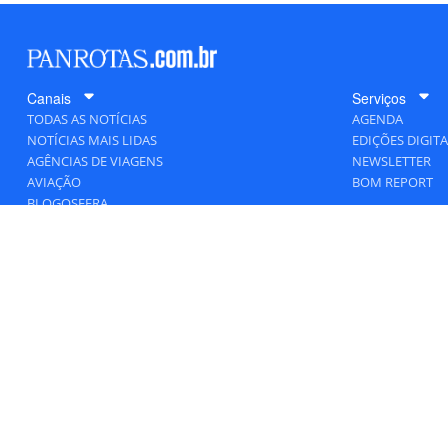
Canais
Serviços
TODAS AS NOTÍCIAS
AGENDA
NOTÍCIAS MAIS LIDAS
EDIÇÕES DIGITA
AGÊNCIAS DE VIAGENS
NEWSLETTER
AVIAÇÃO
BOM REPORT
BLOGOSFERA
DESTINOS
GENTE
HOTELARIA
MERCADO
PANCORP
PANROTAS+
VIAGENS DE LUXO
VÍDEOS
Todos os direitos reservados a PANROTAS