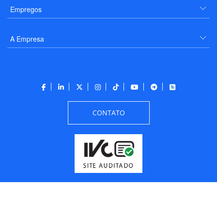
Empregos
A Empresa
CONTATO
Todos os direitos reservados a PANROTAS Editora - Ver.
Friday, August 7, 2026
6:34:07 PM -03:00:00 - Builder 2026.6.2.1
/ Layout
205df0c0b694a693290208d10d1a485b