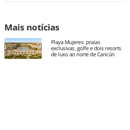
Para compartilhar esse conteúdo, por favor utilize o link
Mais notícias
https://www.panrotas.com.br/mercado/destinos/2025/04/
de-brasileiros-em-miami-deve-atingir-niveis-pre-pandemia-
em-2025_216723.html ou as ferramentas oferecidas na
Playa Mujeres: praias
página. Todo o conteúdo produzido pela PANROTAS
exclusivas, golfe e dois resorts
Editora é protegido pela legislação brasileira sobre direito
de luxo ao norte de Cancún
autoral. Não reproduza o conteúdo sem autorização da
PANROTAS Editora (copyright@panrotas.com.br).