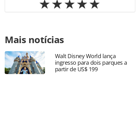
Para compartilhar esse conteúdo, por favor utilize o link
Mais notícias
https://www.panrotas.com.br/mercado/destinos/2025/04/r
tera-esquema-de-seguranca-e-servicos-para-show-da-lady-
gaga-saiba-tudo_216859.html ou as ferramentas oferecidas
Walt Disney World lança
na página. Todo o conteúdo produzido pela PANROTAS
ingresso para dois parques a
Editora é protegido pela legislação brasileira sobre direito
partir de US$ 199
autoral. Não reproduza o conteúdo sem autorização da
PANROTAS Editora (copyright@panrotas.com.br).