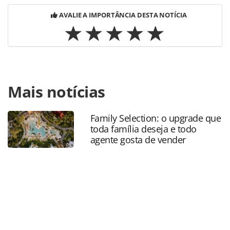
AVALIE A IMPORTÂNCIA DESTA NOTÍCIA
Para compartilhar esse conteúdo, por favor utilize o link
Mais notícias
https://www.panrotas.com.br/mercado/destinos/2025/06/j
estuda-exigir-seguro-viagem-para-turistas_218327.html ou
as ferramentas oferecidas na página. Todo o conteúdo
Family Selection: o upgrade que
produzido pela PANROTAS Editora é protegido pela
toda família deseja e todo
legislação brasileira sobre direito autoral. Não reproduza o
agente gosta de vender
conteúdo sem autorização da PANROTAS Editora
(copyright@panrotas.com.br).