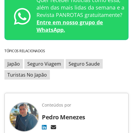
além das mais lidas da semana e a
Revista PANROTAS gratuitamente?
Entre em nosso grupo de
WhatsApp.
TÓPICOS RELACIONADOS
Japão
Seguro Viagem
Seguro Saude
Turistas No Japão
Conteúdos por
Pedro Menezes