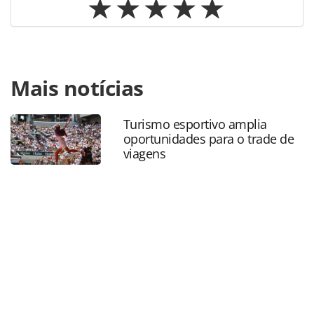
Para compartilhar esse conteúdo, por favor utilize o link
Mais notícias
https://www.panrotas.com.br/mercado/destinos/2025/08/so
de-visto-dos-eua-precisarao-de-entrevista-incluindo-
renovacao_220412.html ou as ferramentas oferecidas na
Turismo esportivo amplia
página. Todo o conteúdo produzido pela PANROTAS
oportunidades para o trade de
Editora é protegido pela legislação brasileira sobre direito
viagens
autoral. Não reproduza o conteúdo sem autorização da
PANROTAS Editora (copyright@panrotas.com.br).