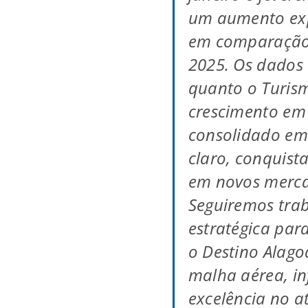
um aumento exp
em comparação
2025. Os dados
quanto o Turis
crescimento em 
consolidado em
claro, conquist
em novos merca
Seguiremos tra
estratégica par
o Destino Alag
malha aérea, in
excelência no 