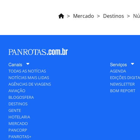
Mercado
Destinos
Nú
Canais
Serviços
TODAS AS NOTÍCIAS
AGENDA
NOTÍCIAS MAIS LIDAS
EDIÇÕES DIGITA
AGÊNCIAS DE VIAGENS
NEWSLETTER
AVIAÇÃO
BOM REPORT
BLOGOSFERA
DESTINOS
GENTE
HOTELARIA
MERCADO
PANCORP
PANROTAS+