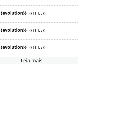
{{evolution}}
{{TITLE}}
{{evolution}}
{{TITLE}}
{{evolution}}
{{TITLE}}
Leia mais