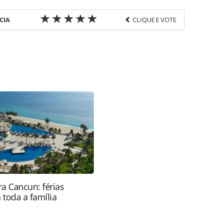
CIA
CLIQUE E VOTE
favor utilize o link
do/destinos/2026/03/numero-de-turistas-
s-de-145-no-primeiro-bimestre_227125.html ou as
Todo o conteúdo produzido pela PANROTAS Editora
ra sobre direito autoral. Não reproduza o conteúdo
ra (copyright@panrotas.com.br).
a Cancun: férias
 toda a família