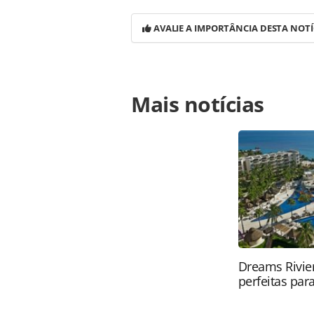
AVALIE A IMPORTÂNCIA DESTA NOTÍ
Para compartilhar esse conteúdo, por 
Mais notícias
https://www.panrotas.com.br/merca
estrangeiros-em-alagoas-cresce-mai
ferramentas oferecidas na página. 
é protegido pela legislação brasilei
sem autorização da PANROTAS Edito
Dreams Rivier
perfeitas para