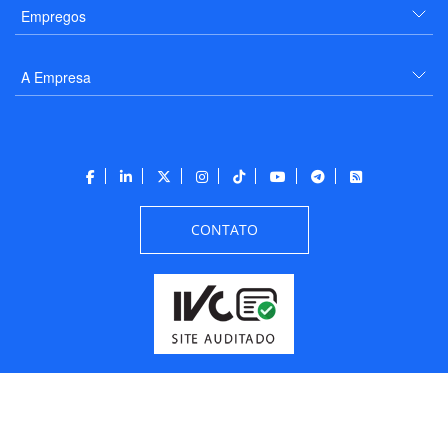
Empregos
A Empresa
CONTATO
Todos os direitos reservados a PANROTAS Editora - Ver.
Wednesday, August 5, 2026
9:48:46 PM -03:00:00 - Builder 2026.6.2.1
/ Layout
205df0c0b694a693290208d10d1a485b