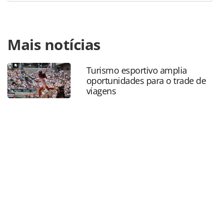
Para compartilhar esse conteúdo, por favor utilize o link
Mais notícias
https://www.panrotas.com.br/mercado/destinos/2026/04/le
da-nacionalidade-portugal-amplia-prazo-para-cidadania-
de-brasileiros_227287.html ou as ferramentas oferecidas
Turismo esportivo amplia
na página. Todo o conteúdo produzido pela PANROTAS
oportunidades para o trade de
Editora é protegido pela legislação brasileira sobre direito
viagens
autoral. Não reproduza o conteúdo sem autorização da
PANROTAS Editora (copyright@panrotas.com.br).