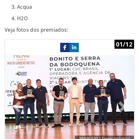
Acqua
H2O
Veja fotos dos premiados:
Previous
Ne
01/12
PANROTAS / Emerson Souza