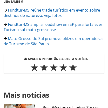
LEIA TAMBÉM
Fundtur-MS reúne trade turístico em evento sobre
destinos de natureza; veja fotos
Fundtur-MS amplia roadshow em SP para fortalecer
Turismo sul-mato-grossense
Mato Grosso do Sul promove blitzes em operadoras
de Turismo de São Paulo
AVALIE A IMPORTÂNCIA DESTA NOTÍCIA
Para compartilhar esse conteúdo, por favor utilize o link
Mais notícias
https://www.panrotas.com.br/mercado/destinos/2026/05/f
ms-premia-parceiros-do-turismo-durante-roadshow-em-
sao-paulo_228637.html ou as ferramentas oferecidas na
Best Western e United Soccer