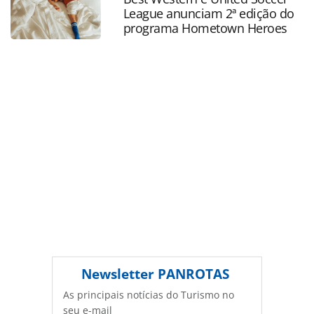
página. Todo o conteúdo produzido pela PANROTAS
League anunciam 2ª edição do
Editora é protegido pela legislação brasileira sobre direito
programa Hometown Heroes
autoral. Não reproduza o conteúdo sem autorização da
PANROTAS Editora (copyright@panrotas.com.br).
Newsletter
PANROTAS
As principais notícias do Turismo no
seu e-mail