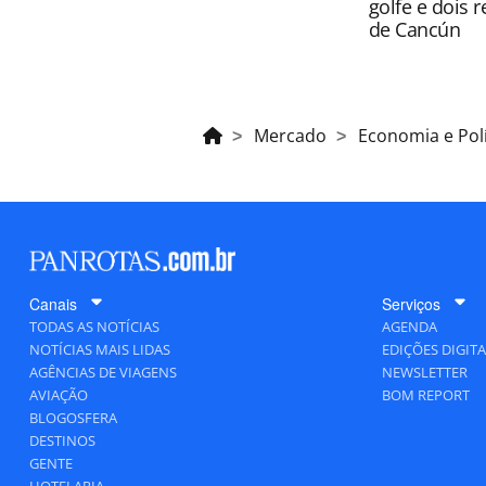
golfe e dois 
de Cancún
Mercado
Economia e Polí
Canais
Serviços
TODAS AS NOTÍCIAS
AGENDA
NOTÍCIAS MAIS LIDAS
EDIÇÕES DIGITA
AGÊNCIAS DE VIAGENS
NEWSLETTER
AVIAÇÃO
BOM REPORT
BLOGOSFERA
DESTINOS
GENTE
HOTELARIA