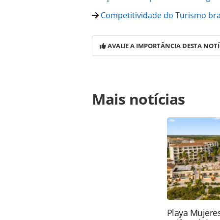
Competitividade do Turismo bras
AVALIE A IMPORTÂNCIA DESTA NOTÍ
Para compartilhar esse conteúdo, por 
Mais notícias
https://www.panrotas.com.br/merca
cerca-de-r-15-bilhao-em-emendas-a
oferecidas na página. Todo o conte
pela legislação brasileira sobre dir
autorização da PANROTAS Editora (
Playa Mujeres