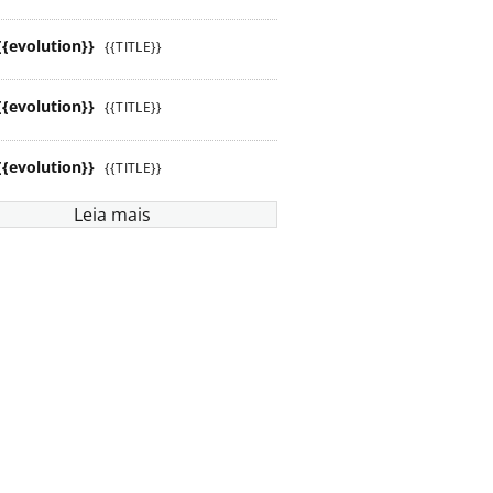
{{evolution}}
{{TITLE}}
{{evolution}}
{{TITLE}}
{{evolution}}
{{TITLE}}
Leia mais