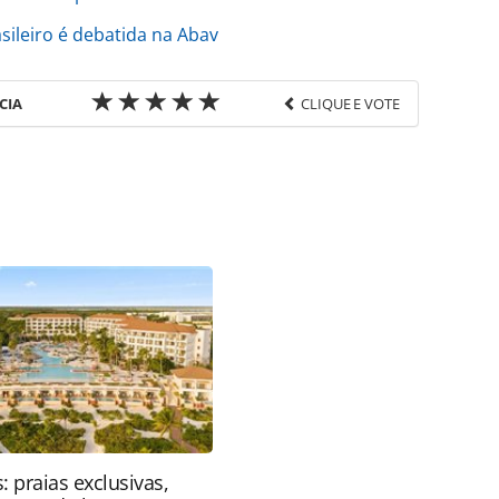
ileiro é debatida na Abav
CIA
CLIQUE E VOTE
favor utilize o link
do/economia-e-politica/2018/10/comissao-indica-
o-turismo_159986.html ou as ferramentas
údo produzido pela PANROTAS Editora é protegido
eito autoral. Não reproduza o conteúdo sem
copyright@panrotas.com.br).
: praias exclusivas,