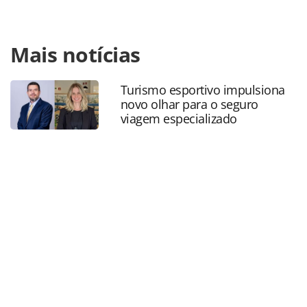
Para compartilhar esse conteúdo, por favor utilize o link
Mais notícias
https://www.panrotas.com.br/mercado/economia-e-
politica/2020/09/movimento-supera-turismo-lanca-agenda-
de-lives-em-todo-o-brasil_176533.html ou as ferramentas
Turismo esportivo impulsiona
oferecidas na página. Todo o conteúdo produzido pela
novo olhar para o seguro
PANROTAS Editora é protegido pela legislação brasileira
viagem especializado
sobre direito autoral. Não reproduza o conteúdo sem
autorização da PANROTAS Editora
(copyright@panrotas.com.br).