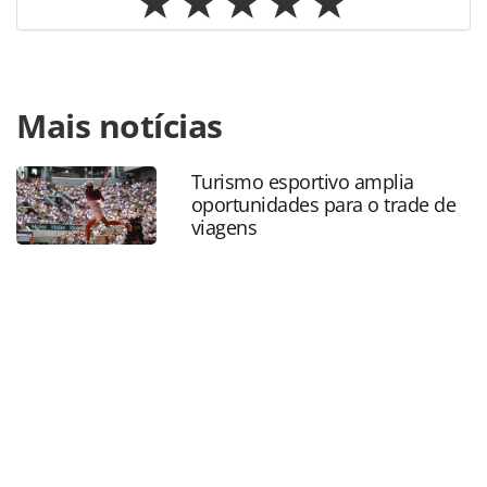
Para compartilhar esse conteúdo, por favor utilize o link
Mais notícias
https://www.panrotas.com.br/mercado/economia-e-
politica/2021/07/autorizacao-de-viagem-para-menores-de-
idade-sera-feita-via-internet_183039.html ou as
Turismo esportivo amplia
ferramentas oferecidas na página. Todo o conteúdo
oportunidades para o trade de
produzido pela PANROTAS Editora é protegido pela
viagens
legislação brasileira sobre direito autoral. Não reproduza o
conteúdo sem autorização da PANROTAS Editora
(copyright@panrotas.com.br).