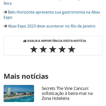
feira
Belo Horizonte apresenta sua gastronomia na Abav
Expo
Abav Expo 2023 deve acontecer no Rio de Janeiro
AVALIE A IMPORTÂNCIA DESTA NOTÍCIA
Para compartilhar esse conteúdo, por favor utilize o link
Mais notícias
https://www.panrotas.com.br/mercado/economia-e-
politica/2022/09/irrf-sera-reduzido-a-6-a-partir-de-
2023_191993.html ou as ferramentas oferecidas na página.
Secrets The Vine Cancun:
Todo o conteúdo produzido pela PANROTAS Editora é
sofisticação à beira-mar na
protegido pela legislação brasileira sobre direito autoral.
Zona Hoteleira
Não reproduza o conteúdo sem autorização da PANROTAS