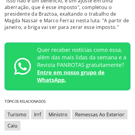
"Isso não é um benefício, é um ajuste em uma
aberração, que é esse imposto", completou o
presidente da Braztoa, exaltando o trabalho de
Magda Nassar e Marco Ferraz nesta luta. "A partir de
janeiro, a briga vai ser para zerar esse imposto."
Quer receber notícias como essa,
além das mais lidas da semana e a
Revista PANROTAS gratuitamente?
Entre em nosso grupo de
WhatsApp.
TÓPICOS RELACIONADOS
Turismo
Irrf
Ministro
Remessas Ao Exterior
Caiu