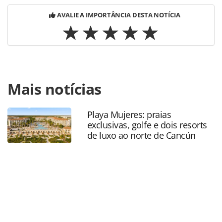
AVALIE A IMPORTÂNCIA DESTA NOTÍCIA
Para compartilhar esse conteúdo, por favor utilize o link
Mais notícias
https://www.panrotas.com.br/mercado/economia-e-
politica/2023/02/monica-samia-deixa-braztoa-e-integra-
time-da-embratur_194708.html ou as ferramentas
Playa Mujeres: praias
oferecidas na página. Todo o conteúdo produzido pela
exclusivas, golfe e dois resorts
PANROTAS Editora é protegido pela legislação brasileira
de luxo ao norte de Cancún
sobre direito autoral. Não reproduza o conteúdo sem
autorização da PANROTAS Editora
(copyright@panrotas.com.br).