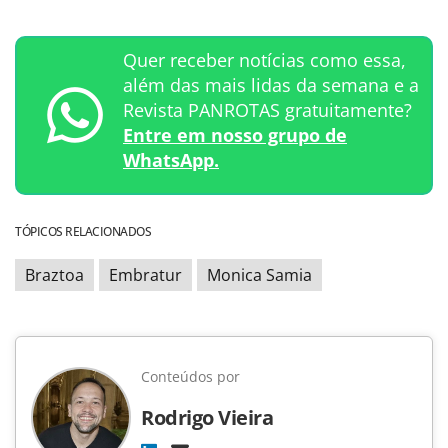
Quer receber notícias como essa,
além das mais lidas da semana e a
Revista PANROTAS gratuitamente?
Entre em nosso grupo de
WhatsApp.
TÓPICOS RELACIONADOS
Braztoa
Embratur
Monica Samia
Conteúdos por
Rodrigo Vieira