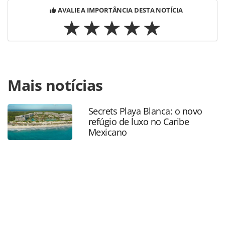
AVALIE A IMPORTÂNCIA DESTA NOTÍCIA
Para compartilhar esse conteúdo, por favor utilize o link
Mais notícias
https://www.panrotas.com.br/mercado/economia-e-
politica/2023/10/na-fit-argentina-embratur-divulga-o-brasil-
para-a-america-latina_200193.html ou as ferramentas
Secrets Playa Blanca: o novo
oferecidas na página. Todo o conteúdo produzido pela
refúgio de luxo no Caribe
PANROTAS Editora é protegido pela legislação brasileira
Mexicano
sobre direito autoral. Não reproduza o conteúdo sem
autorização da PANROTAS Editora
(copyright@panrotas.com.br).