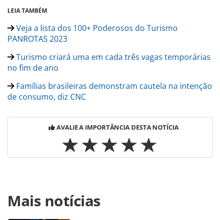
LEIA TAMBÉM
Veja a lista dos 100+ Poderosos do Turismo
PANROTAS 2023
Turismo criará uma em cada três vagas temporárias
no fim de ano
Famílias brasileiras demonstram cautela na intenção
de consumo, diz CNC
AVALIE A IMPORTÂNCIA DESTA NOTÍCIA
Para compartilhar esse conteúdo, por favor utilize o link
Mais notícias
https://www.panrotas.com.br/mercado/economia-e-
politica/2023/12/endividamento-de-familias-brasileiras-cai-
pelo-5o-mes-consecutivo_201616.html ou as ferramentas