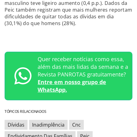
masculino teve ligeiro aumento (0,4 p.p.). Dados da
Peic também registram que mais mulheres reportam
dificuldades de quitar todas as dívidas em dia
(30,1%) do que homens (28%).
Quer receber notícias como essa,
além das mais lidas da semana e a
Revista PANROTAS gratuitamente?
Entre em nosso grupo de
WhatsApp.
TÓPICOS RELACIONADOS
Dívidas
Inadimplência
Cnc
Endividamento Das Famílias
Peic