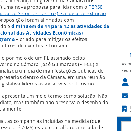
da, a liderança do governo na Câmara dos
) uma nova proposta para lidar com o
PERSE
da do Setor de Eventos) e a ideia de extinção
 proposição foram alinhados com
ada e
diminuem de 44 para 12 as atividades da
acional das Atividades Econômicas)
ograma
– criado para mitigar os efeitos
setores de eventos e Turismo.
eio por meio de um PL assinado pelos
As p
overno na Câmara, José Guimarães (PT-CE) e
seu 
inalizou um dia de manifestações públicas de
mpresários dentro da Câmara, em uma reunião
gislativa líderes associativos do Turismo.
no apresenta um meio termo como solução. Não
mediata, mas também não preserva o desenho do
cialmente.
ual, as companhias incluídas na medida (que
resso até 2026) estão com alíquota zerada de