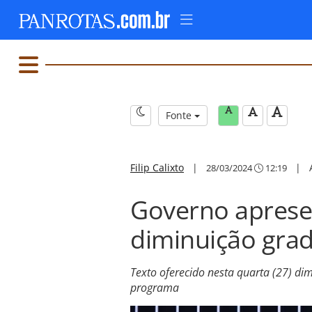
Fonte
Filip Calixto
|
|
28/03/2024
12:19
Governo aprese
diminuição grad
Texto oferecido nesta quarta (27) di
programa