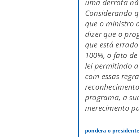
uma derrota não
Considerando q
que o ministro 
dizer que o pro
que está errad
100%, o fato d
lei permitindo 
com essas regr
reconhecimento
programa, a su
merecimento pa
pondera o president