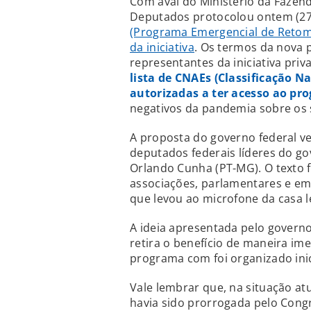
Com aval do Ministério da Fazen
Deputados protocolou ontem (27
(Programa Emergencial de Retoma
da iniciativa
. Os termos da nova
representantes da iniciativa priv
lista de CNAEs (Classificação N
autorizadas a ter acesso ao pr
negativos da pandemia sobre os 
A proposta do governo federal v
deputados federais líderes do g
Orlando Cunha (PT-MG). O texto f
associações, parlamentares e e
que levou ao microfone da casa le
A ideia apresentada pelo gover
retira o benefício de maneira i
programa com foi organizado ini
Vale lembrar que, na situação at
havia sido prorrogada pelo Cong