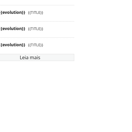
{{evolution}}
{{TITLE}}
{{evolution}}
{{TITLE}}
{{evolution}}
{{TITLE}}
Leia mais