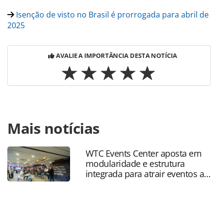
Isenção de visto no Brasil é prorrogada para abril de
2025
AVALIE A IMPORTÂNCIA DESTA NOTÍCIA
Para compartilhar esse conteúdo, por favor utilize o link
Mais notícias
https://www.panrotas.com.br/mercado/economia-e-
politica/2024/04/para-fecomerciosp-isencao-de-visto-no-
brasil-deveria-ser-permanente_204701.html ou as
WTC Events Center aposta em
ferramentas oferecidas na página. Todo o conteúdo
modularidade e estrutura
produzido pela PANROTAS Editora é protegido pela
integrada para atrair eventos a
legislação brasileira sobre direito autoral. Não reproduza o
SP
conteúdo sem autorização da PANROTAS Editora
(copyright@panrotas.com.br).