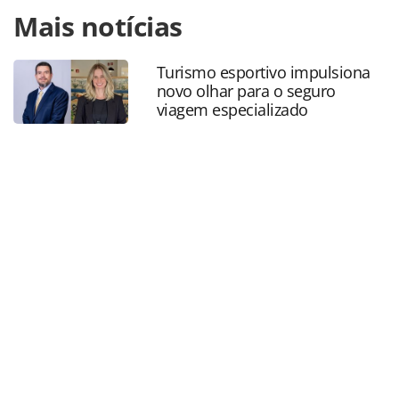
Para compartilhar esse conteúdo, por favor utilize o link
Mais notícias
https://www.panrotas.com.br/mercado/economia-e-
politica/2024/06/fercomercio-rj-e-o-mais-novo-membro-da-
un-tourism_206245.html ou as ferramentas oferecidas na
Turismo esportivo impulsiona
página. Todo o conteúdo produzido pela PANROTAS
novo olhar para o seguro
Editora é protegido pela legislação brasileira sobre direito
viagem especializado
autoral. Não reproduza o conteúdo sem autorização da
PANROTAS Editora (copyright@panrotas.com.br).