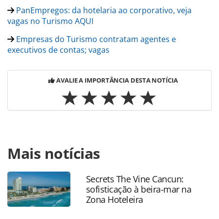
PanEmpregos: da hotelaria ao corporativo, veja
vagas no Turismo AQUI
Empresas do Turismo contratam agentes e
executivos de contas; vagas
AVALIE A IMPORTÂNCIA DESTA NOTÍCIA
Para compartilhar esse conteúdo, por favor utilize o link
Mais notícias
https://www.panrotas.com.br/mercado/economia-e-
politica/2025/05/turismo-abre-quase-26-mil-vagas-formais-
de-emprego-em-abril_218006.html ou as ferramentas
Secrets The Vine Cancun:
oferecidas na página. Todo o conteúdo produzido pela
sofisticação à beira-mar na
PANROTAS Editora é protegido pela legislação brasileira
Zona Hoteleira
sobre direito autoral. Não reproduza o conteúdo sem
autorização da PANROTAS Editora