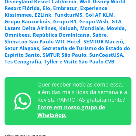
Disneyland Resort Califórnia, Walt Disney World
Resort Flórida, Elo, Embratur, Experience
Kissimmee, EZLink, FundturMS, Gol AF KLM,
Grupo Bancorbrás, Grupo R1, Grupo Wish, GTA,
Latam Delta Airlines, Kaluah, Mondiale, Movida,
Omnibees, República Dominicana, Sabre,
Sheraton São Paulo WTC Hotel, SEMTUR Maceió,
Setur Alagoas, Secretaria de Turismo do Estado do
Espírito Santo, SMTUR São Paulo, SunCoastUSA,
Tes Cenografia, Tyller e Visite São Paulo CVB
Quer receber notícias como essa,
além das mais lidas da semana e a
Revista PANROTAS gratuitamente?
Entre em nosso grupo de
WhatsApp.