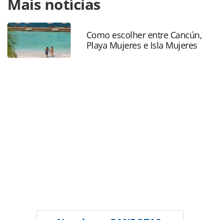
Mais notícias
https://www.panrotas.com.br/mercado/encontros/2026/01/
marisa-orth-palestra-no-primeiro-dia-de-forum-panrotas-
2026-inscreva-se_225282.html ou as ferramentas
oferecidas na página. Todo o conteúdo produzido pela
Como escolher entre Cancún,
Playa Mujeres e Isla Mujeres
PANROTAS Editora é protegido pela legislação brasileira
sobre direito autoral. Não reproduza o conteúdo sem
autorização da PANROTAS Editora
(copyright@panrotas.com.br).