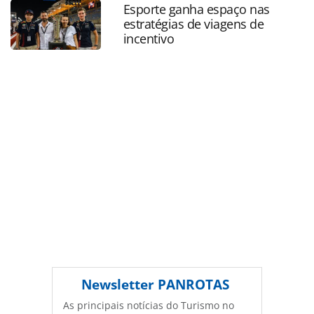
vagas-disponiveis_226081.html ou as ferramentas
Esporte ganha espaço nas
oferecidas na página. Todo o conteúdo produzido pela
estratégias de viagens de
PANROTAS Editora é protegido pela legislação brasileira
incentivo
sobre direito autoral. Não reproduza o conteúdo sem
autorização da PANROTAS Editora
(copyright@panrotas.com.br).
Newsletter
PANROTAS
As principais notícias do Turismo no