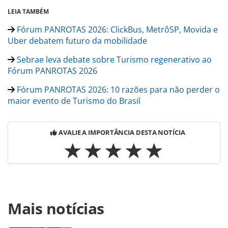
LEIA TAMBÉM
Fórum PANROTAS 2026: ClickBus, MetrôSP, Movida e
Uber debatem futuro da mobilidade
Sebrae leva debate sobre Turismo regenerativo ao
Fórum PANROTAS 2026
Fórum PANROTAS 2026: 10 razões para não perder o
maior evento de Turismo do Brasil
AVALIE A IMPORTÂNCIA DESTA NOTÍCIA
Para compartilhar esse conteúdo, por favor utilize o link
Mais notícias
https://www.panrotas.com.br/mercado/encontros/2026/02
panrotas-2026-chega-a-2-mil-inscritos-e-tem-ultimas-