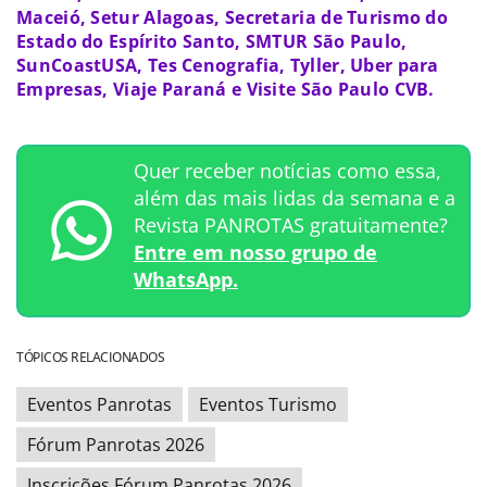
Maceió, Setur Alagoas, Secretaria de Turismo do
Estado do Espírito Santo, SMTUR São Paulo,
SunCoastUSA, Tes Cenografia, Tyller, Uber para
Empresas, Viaje Paraná e Visite São Paulo CVB.
Quer receber notícias como essa,
além das mais lidas da semana e a
Revista PANROTAS gratuitamente?
Entre em nosso grupo de
WhatsApp.
TÓPICOS RELACIONADOS
Eventos Panrotas
Eventos Turismo
Fórum Panrotas 2026
Inscrições Fórum Panrotas 2026