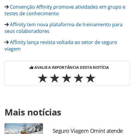
Convenção Affinity promove atividades em grupo e
testes de conhecimento
Affinity tem nova plataforma de treinamento para
seus colaboradores
Affinity lança revista voltada ao setor de seguro
viagem
AVALIE A IMPORTÂNCIA DESTA NOTÍCIA
Para compartilhar esse conteúdo, por favor utilize o link
Mais notícias
https://www.panrotas.com.br/mercado/eventos/2019/04/c
affinity-deste-ano-ja-tem-data-definida-
confira_163432.html ou as ferramentas oferecidas na
página. Todo o conteúdo produzido pela PANROTAS
Seguro Viagem Omint atende