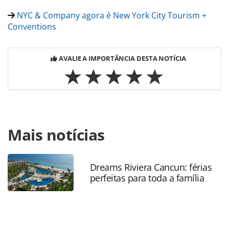
NYC & Company agora é New York City Tourism +
Conventions
AVALIE A IMPORTÂNCIA DESTA NOTÍCIA
Para compartilhar esse conteúdo, por favor utilize o link
Mais notícias
https://www.panrotas.com.br/mercado/feiras/2023/05/bro
inbound-e-nyc-levarao-shows-da-broadway-para-ipw-
2023_196878.html ou as ferramentas oferecidas na página.
Todo o conteúdo produzido pela PANROTAS Editora é
Dreams Riviera Cancun: férias
perfeitas para toda a família
protegido pela legislação brasileira sobre direito autoral.
Não reproduza o conteúdo sem autorização da PANROTAS
Editora (copyright@panrotas.com.br).