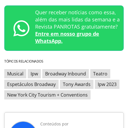
Quer receber notícias como essa,
além das mais lidas da semana e a
Revista PANROTAS gratuitamente?
Entre em nosso grupo de
WhatsApp.
TÓPICOS RELACIONADOS
Musical
Ipw
Broadway Inbound
Teatro
Espetáculos Broadway
Tony Awards
Ipw 2023
New York City Tourism + Conventions
Conteúdos por