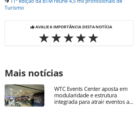
11ª edição da BTM reúne 4,5 mil profissionais de
Turismo
AVALIE A IMPORTÂNCIA DESTA NOTÍCIA
Para compartilhar esse conteúdo, por favor utilize o link
Mais notícias
https://www.panrotas.com.br/mercado/feiras/2023/06/btm
espera-bater-recorde-de-publico-em-sua-12-ordf-
edicao_197363.html ou as ferramentas oferecidas na
WTC Events Center aposta em
página. Todo o conteúdo produzido pela PANROTAS
modularidade e estrutura
Editora é protegido pela legislação brasileira sobre direito
integrada para atrair eventos a
autoral. Não reproduza o conteúdo sem autorização da
SP
PANROTAS Editora (copyright@panrotas.com.br).