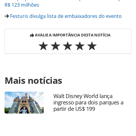
R$ 123 milhões
Festuris divulga lista de embaixadores do evento
AVALIE A IMPORTÂNCIA DESTA NOTÍCIA
Para compartilhar esse conteúdo, por favor utilize o link
Mais notícias
https://www.panrotas.com.br/mercado/feiras/2023/08/festu
projeta-r-400-milhoes-em-negocios-no-rs-em-
novembro_198973.html ou as ferramentas oferecidas na
Walt Disney World lança
página. Todo o conteúdo produzido pela PANROTAS
ingresso para dois parques a
Editora é protegido pela legislação brasileira sobre direito
partir de US$ 199
autoral. Não reproduza o conteúdo sem autorização da
PANROTAS Editora (copyright@panrotas.com.br).