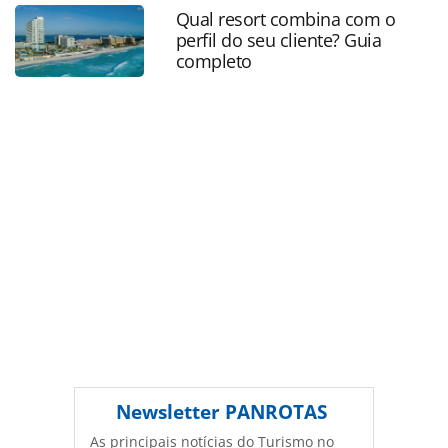
df_208686.html ou as ferramentas oferecidas na página.
Qual resort combina com o
Todo o conteúdo produzido pela PANROTAS Editora é
perfil do seu cliente? Guia
protegido pela legislação brasileira sobre direito autoral.
completo
Não reproduza o conteúdo sem autorização da PANROTAS
Editora (copyright@panrotas.com.br).
Newsletter
PANROTAS
As principais notícias do Turismo no