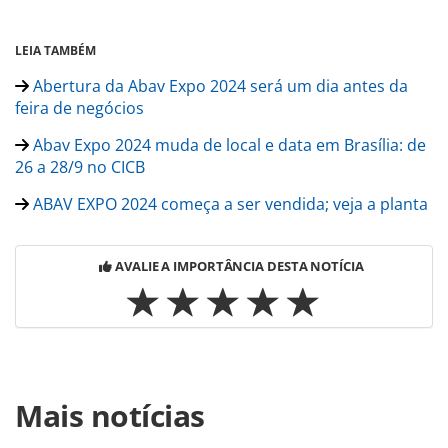
LEIA TAMBÉM
Abertura da Abav Expo 2024 será um dia antes da
feira de negócios
Abav Expo 2024 muda de local e data em Brasília: de
26 a 28/9 no CICB
ABAV EXPO 2024 começa a ser vendida; veja a planta
AVALIE A IMPORTÂNCIA DESTA NOTÍCIA
Para compartilhar esse conteúdo, por favor utilize o link
Mais notícias
https://www.panrotas.com.br/mercado/feiras/2024/08/aba
expo-2024-sera-melhor-abav-do-brasil-diz-secretario-do-