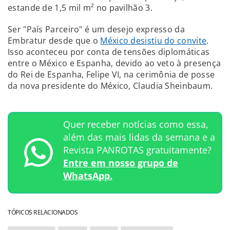
estande de 1,5 mil m² no pavilhão 3.
Ser "País Parceiro" é um desejo expresso da
Embratur desde que o
México desistiu do convite
.
Isso aconteceu por conta de tensões diplomáticas
entre o México e Espanha, devido ao veto à presença
do Rei de Espanha, Felipe VI, na cerimônia de posse
da nova presidente do México, Claudia Sheinbaum.
Quer receber notícias como essa,
além das mais lidas da semana e a
Revista PANROTAS gratuitamente?
Entre em nosso grupo de
WhatsApp.
TÓPICOS RELACIONADOS