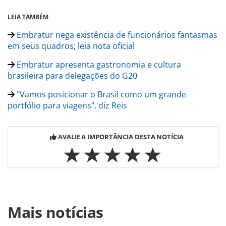
LEIA TAMBÉM
Embratur nega existência de funcionários fantasmas
em seus quadros; leia nota oficial
Embratur apresenta gastronomia e cultura
brasileira para delegações do G20
"Vamos posicionar o Brasil como um grande
portfólio para viagens", diz Reis
AVALIE A IMPORTÂNCIA DESTA NOTÍCIA
Para compartilhar esse conteúdo, por favor utilize o link
Mais notícias
https://www.panrotas.com.br/mercado/feiras/2024/11/brasi
finaliza-negociacoes-para-ser-o-pais-convidado-da-fitur-