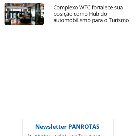
2025_211861.html ou as ferramentas oferecidas na página.
Complexo WTC fortalece sua
Todo o conteúdo produzido pela PANROTAS Editora é
posição como Hub do
protegido pela legislação brasileira sobre direito autoral.
automobilismo para o Turismo
Não reproduza o conteúdo sem autorização da PANROTAS
Editora (copyright@panrotas.com.br).
Newsletter
PANROTAS
As principais notícias do Turismo no