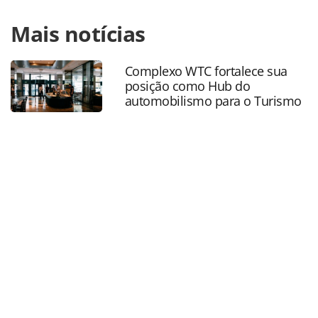
Para compartilhar esse conteúdo, por favor utilize o link
Mais notícias
https://www.panrotas.com.br/mercado/feiras/2025/04/mtu
e-governo-de-sp-fecham-parcerias-para-salao-e-feirao-
nacional-do-turismo_216526.html ou as ferramentas
Complexo WTC fortalece sua
oferecidas na página. Todo o conteúdo produzido pela
posição como Hub do
PANROTAS Editora é protegido pela legislação brasileira
automobilismo para o Turismo
sobre direito autoral. Não reproduza o conteúdo sem
autorização da PANROTAS Editora
(copyright@panrotas.com.br).