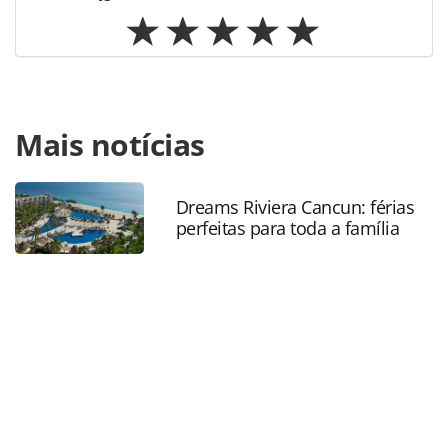
Para compartilhar esse conteúdo, por favor utilize o link
Mais notícias
https://www.panrotas.com.br/mercado/feiras/2025/05/area
luxury-do-festuris-2025-chega-a-70-dos-espacos-
comercializados_217044.html ou as ferramentas
oferecidas na página. Todo o conteúdo produzido pela
Dreams Riviera Cancun: férias
perfeitas para toda a família
PANROTAS Editora é protegido pela legislação brasileira
sobre direito autoral. Não reproduza o conteúdo sem
autorização da PANROTAS Editora
(copyright@panrotas.com.br).