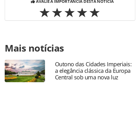
AVALIE A IMPORTÂNCIA DESTA NOTÍCIA
Para compartilhar esse conteúdo, por favor utilize o link
Mais notícias
https://www.panrotas.com.br/mercado/feiras/2025/07/veja
fotos-do-primeiro-dia-da-expo-turismo-goias-que-
acontece-em-goiania_219191.html ou as ferramentas
Outono das Cidades Imperiais:
oferecidas na página. Todo o conteúdo produzido pela
a elegância clássica da Europa
PANROTAS Editora é protegido pela legislação brasileira
Central sob uma nova luz
sobre direito autoral. Não reproduza o conteúdo sem
autorização da PANROTAS Editora
(copyright@panrotas.com.br).