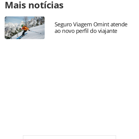
Mais notícias
https://www.panrotas.com.br/mercado/feiras/2026/04/wtm
latin-america-2026-reune-o-turismo-para-tres-dias-de-
muitos-negocios-fotos_227597.html ou as ferramentas
oferecidas na página. Todo o conteúdo produzido pela
Seguro Viagem Omint atende
ao novo perfil do viajante
PANROTAS Editora é protegido pela legislação brasileira
sobre direito autoral. Não reproduza o conteúdo sem
autorização da PANROTAS Editora
(copyright@panrotas.com.br).