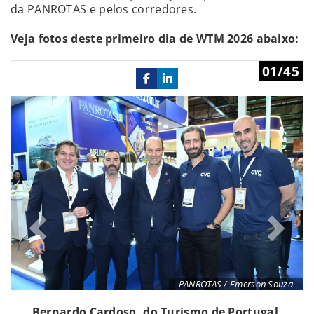
da PANROTAS e pelos corredores.
Veja fotos deste primeiro dia de WTM 2026 abaixo:
Previous
Ne
01/45
PANROTAS / Emerson Souza
Bernardo Cardoso, do Turismo de Portugal,