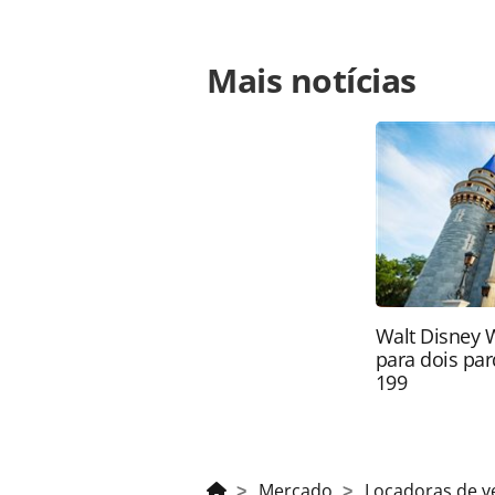
Para compartilhar esse conteúdo, por 
Mais notícias
https://www.panrotas.com.br/mercad
uso-de-tecnologia-para-retirada-de-
ferramentas oferecidas na página. 
é protegido pela legislação brasilei
sem autorização da PANROTAS Edito
Walt Disney 
para dois par
199
Mercado
Locadoras de v