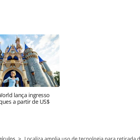
favor utilize o link
o/locadoras-de-veiculos/2025/07/localiza-amplia-
veiculos-sem-fila-durante-ferias_219246.html ou as
Todo o conteúdo produzido pela PANROTAS Editora
ra sobre direito autoral. Não reproduza o conteúdo
ra (copyright@panrotas.com.br).
World lança ingresso
ques a partir de US$
eículos
Localiza amplia uso de tecnologia para retirada d