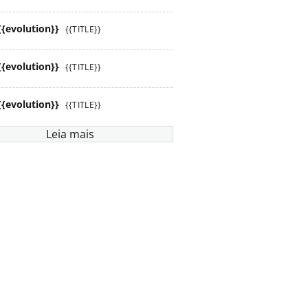
{{evolution}}
{{TITLE}}
{{evolution}}
{{TITLE}}
{{evolution}}
{{TITLE}}
Leia mais