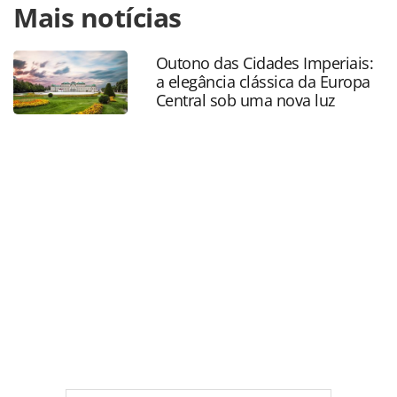
Mais notícias
https://www.panrotas.com.br/mercado/operadoras/2018/0
confirma-350-agentes-em-convencao-e-aposta-em-
grupos_154492.html ou as ferramentas oferecidas na
Outono das Cidades Imperiais:
página. Todo o conteúdo produzido pela PANROTAS
a elegância clássica da Europa
Editora é protegido pela legislação brasileira sobre direito
Central sob uma nova luz
autoral. Não reproduza o conteúdo sem autorização da
PANROTAS Editora (copyright@panrotas.com.br).