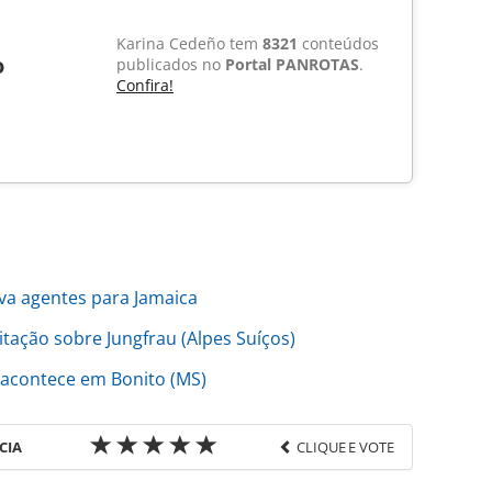
Karina Cedeño tem
8321
conteúdos
o
publicados no
Portal PANROTAS
.
Confira!
a agentes para Jamaica
ção sobre Jungfrau (Alpes Suíços)
 acontece em Bonito (MS)
CIA
CLIQUE E VOTE