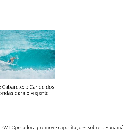
favor utilize o link
ado/operadoras/2022/08/bwt-operadora-promove-
.html ou as ferramentas oferecidas na página.
ROTAS Editora é protegido pela legislação
ão reproduza o conteúdo sem autorização da
tas.com.br).
e Cabarete: o Caribe dos
ondas para o viajante
BWT Operadora promove capacitações sobre o Panamá