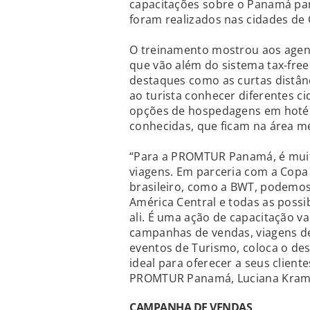
capacitações sobre o Panamá par
foram realizados nas cidades de Cu
O treinamento mostrou aos agent
que vão além do sistema tax-fre
destaques como as curtas distânc
ao turista conhecer diferentes c
opções de hospedagens em hotéi
conhecidas, que ficam na área me
“Para a PROMTUR Panamá, é muit
viagens. Em parceria com a Copa
brasileiro, como a BWT, podemo
América Central e todas as possib
ali. É uma ação de capacitação 
campanhas de vendas, viagens de 
eventos de Turismo, coloca o d
ideal para oferecer a seus clien
PROMTUR Panamá, Luciana Kram
CAMPANHA DE VENDAS