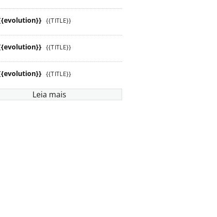
{{evolution}}
{{TITLE}}
{{evolution}}
{{TITLE}}
{{evolution}}
{{TITLE}}
Leia mais