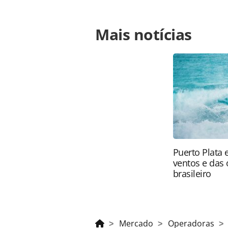
Para compartilhar esse conteúdo, por 
Mais notícias
https://www.panrotas.com.br/merc
capacitacoes-sobre-o-panama_191216
Todo o conteúdo produzido pela PAN
brasileira sobre direito autoral. N
PANROTAS Editora (copyright@panro
Puerto Plata 
ventos e das 
brasileiro
Mercado
Operadoras