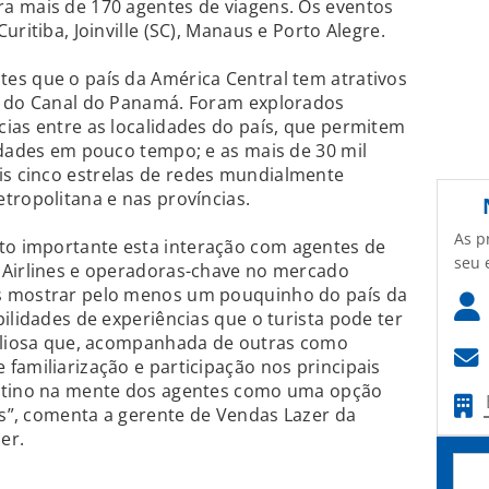
a mais de 170 agentes de viagens. Os eventos
ritiba, Joinville (SC), Manaus e Porto Alegre.
es que o país da América Central tem atrativos
e do Canal do Panamá. Foram explorados
ias entre as localidades do país, que permitem
idades em pouco tempo; e as mais de 30 mil
s cinco estrelas de redes mundialmente
tropolitana e nas províncias.
As p
o importante esta interação com agentes de
seu 
 Airlines e operadoras-chave no mercado
s mostrar pelo menos um pouquinho do país da
ilidades de experiências que o turista pode ter
valiosa que, acompanhada de outras como
familiarização e participação nos principais
estino na mente dos agentes como uma opção
tes”, comenta a gerente de Vendas Lazer da
er.