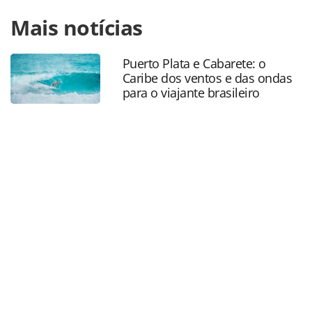
Para compartilhar esse conteúdo, por favor utilize o link
Mais notícias
https://www.panrotas.com.br/mercado/operadoras/2022/1
branca-fecha-negocio-e-e-a-nova-dona-da-
agaxtur_192632.html ou as ferramentas oferecidas na
Puerto Plata e Cabarete: o
página. Todo o conteúdo produzido pela PANROTAS
Caribe dos ventos e das ondas
Editora é protegido pela legislação brasileira sobre direito
para o viajante brasileiro
autoral. Não reproduza o conteúdo sem autorização da
PANROTAS Editora (copyright@panrotas.com.br).