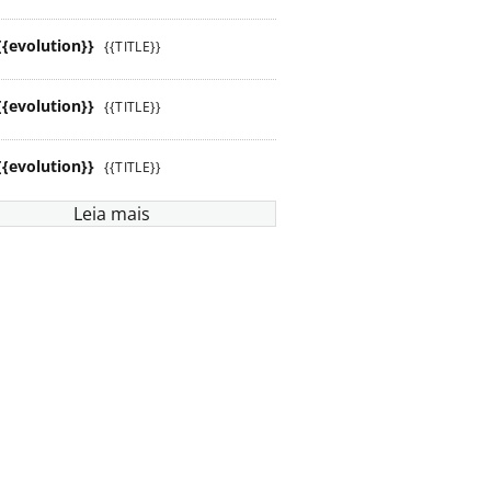
{{evolution}}
{{TITLE}}
{{evolution}}
{{TITLE}}
{{evolution}}
{{TITLE}}
Leia mais