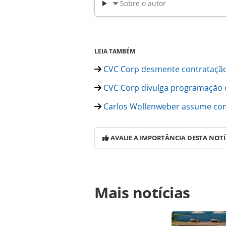
Sobre o autor
LEIA TAMBÉM
CVC Corp desmente contratação
CVC Corp divulga programação 
Carlos Wollenweber assume com
AVALIE A IMPORTÂNCIA DESTA NOTÍ
Para compartilhar esse conteúdo, por 
Mais notícias
https://www.panrotas.com.br/merca
gerente-de-produtos-para-a-paraiba
na página. Todo o conteúdo produzi
legislação brasileira sobre direito