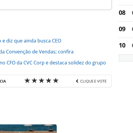
 e diz que ainda busca CEO
da Convenção de Vendas; confira
o CFO da CVC Corp e destaca solidez do grupo
CIA
CLIQUE E VOTE
favor utilize o link
do/operadoras/2023/05/cvc-corp-tem-nova-
-e-o-rn_197064.html ou as ferramentas oferecidas
do pela PANROTAS Editora é protegido pela
 autoral. Não reproduza o conteúdo sem autorização