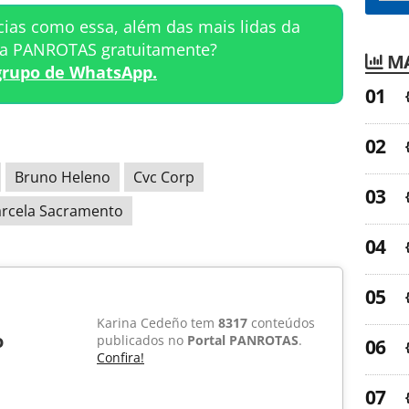
cias como essa, além das mais lidas da
ta PANROTAS gratuitamente?
MA
grupo de WhatsApp.
Bruno Heleno
Cvc Corp
rcela Sacramento
Karina Cedeño tem
8317
conteúdos
o
publicados no
Portal PANROTAS
.
Confira!