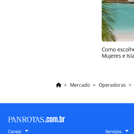
da PANROTAS Editora (copyright@pa
Como escolhe
Mujeres e Isl
Mercado
Operadoras
Canais
Serviços