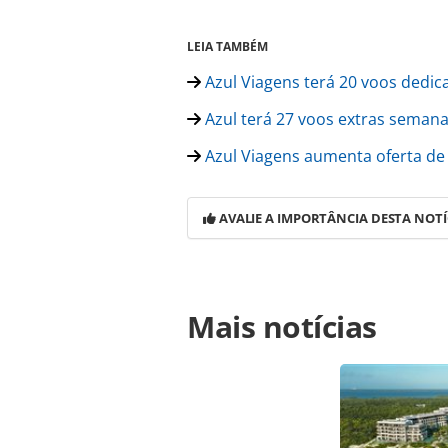
LEIA TAMBÉM
Azul Viagens terá 20 voos dedic
Azul terá 27 voos extras semana
Azul Viagens aumenta oferta de
AVALIE A IMPORTÂNCIA DESTA NOTÍ
Para compartilhar esse conteúdo, por 
Mais notícias
https://www.panrotas.com.br/merca
dedicados-semanais-para-joao-pess
oferecidas na página. Todo o conte
pela legislação brasileira sobre dir
autorização da PANROTAS Editora (