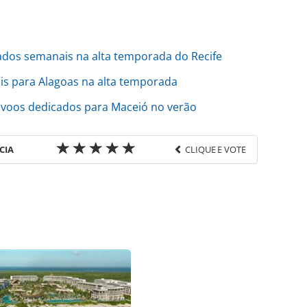
ados semanais na alta temporada do Recife
is para Alagoas na alta temporada
 voos dedicados para Maceió no verão
CIA
CLIQUE E VOTE
favor utilize o link
do/operadoras/2023/07/azul-viagens-tera-voos-
oa-no-verao_198419.html ou as ferramentas
údo produzido pela PANROTAS Editora é protegido
eito autoral. Não reproduza o conteúdo sem
copyright@panrotas.com.br).