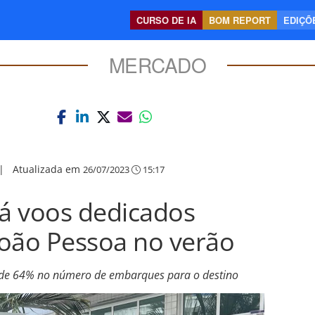
CURSO DE IA
BOM REPORT
EDIÇÕE
MERCADO
|
Atualizada em
26/07/2023
15:17
rá voos dedicados
João Pessoa no verão
a de 64% no número de embarques para o destino