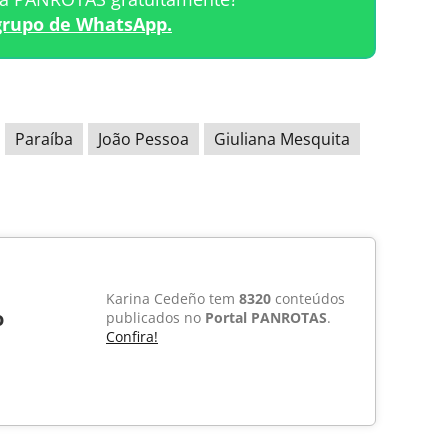
grupo de WhatsApp.
Paraíba
João Pessoa
Giuliana Mesquita
Karina Cedeño tem
8320
conteúdos
o
publicados no
Portal PANROTAS
.
Confira!