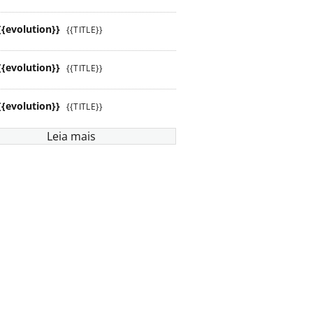
{{evolution}}
{{TITLE}}
{{evolution}}
{{TITLE}}
{{evolution}}
{{TITLE}}
Leia mais