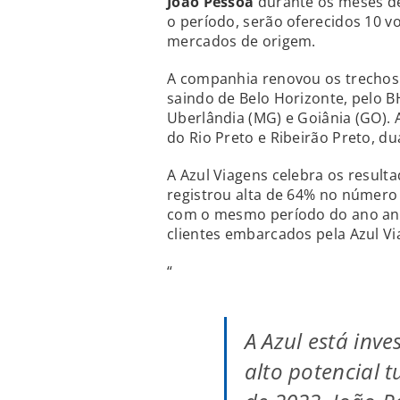
João Pessoa
durante os meses de
o período, serão oferecidos 10 v
mercados de origem.
A companhia renovou os trechos
saindo de Belo Horizonte, pelo B
Uberlândia (MG) e Goiânia (GO). A
do Rio Preto e Ribeirão Preto, du
A Azul Viagens celebra os result
registrou alta de 64% no númer
com o mesmo período do ano ante
clientes embarcados pela Azul V
“
A Azul está inv
alto potencial 