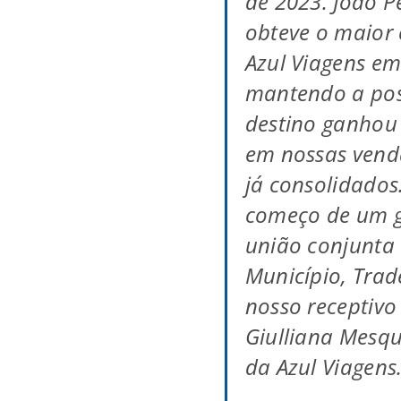
de 2023. João P
obteve o maior 
Azul Viagens em
mantendo a pos
destino ganhou
em nossas vend
já consolidados
começo de um g
união conjunta 
Município, Trade
nosso receptivo
Giulliana Mesqu
da Azul Viagens