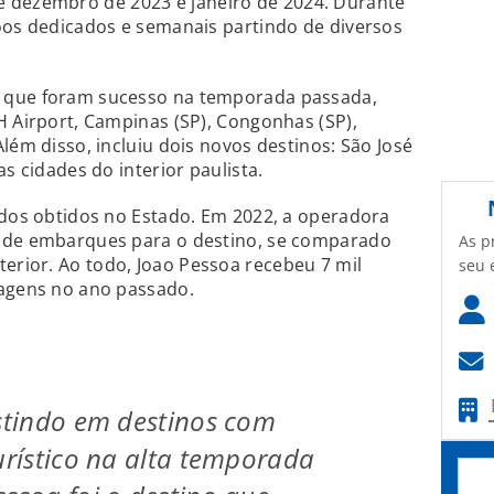
 dezembro de 2023 e janeiro de 2024. Durante
oos dedicados e semanais partindo de diversos
 que foram sucesso na temporada passada,
H Airport, Campinas (SP), Congonhas (SP),
lém disso, incluiu dois novos destinos: São José
as cidades do interior paulista.
ados obtidos no Estado. Em 2022, a operadora
o de embarques para o destino, se comparado
As p
rior. Ao todo, Joao Pessoa recebeu 7 mil
seu 
iagens no ano passado.
estindo em destinos com
turístico na alta temporada