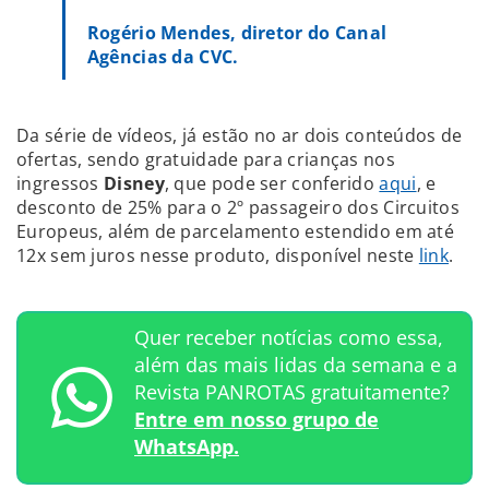
Rogério Mendes, diretor do Canal
Agências da CVC.
Da série de vídeos, já estão no ar dois conteúdos de
ofertas, sendo gratuidade para crianças nos
ingressos
Disney
, que pode ser conferido
aqui
, e
desconto de 25% para o 2º passageiro dos Circuitos
Europeus, além de parcelamento estendido em até
12x sem juros nesse produto, disponível neste
link
.
Quer receber notícias como essa,
além das mais lidas da semana e a
Revista PANROTAS gratuitamente?
Entre em nosso grupo de
WhatsApp.