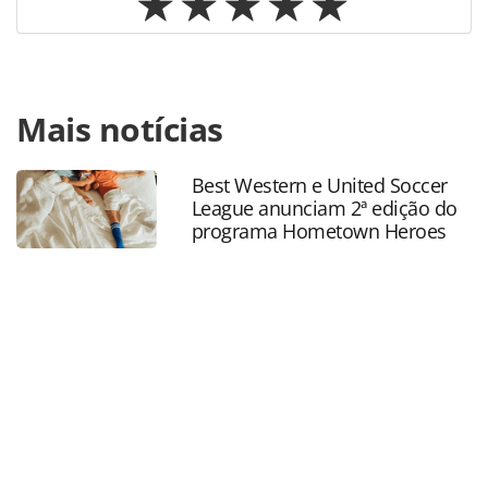
Para compartilhar esse conteúdo, por favor utilize o link
Mais notícias
https://www.panrotas.com.br/mercado/operadoras/2023/0
lanca-novos-canais-digitais-e-conteudo-para-agentes-
multimarcas_198133.html ou as ferramentas oferecidas na
Best Western e United Soccer
página. Todo o conteúdo produzido pela PANROTAS
League anunciam 2ª edição do
Editora é protegido pela legislação brasileira sobre direito
programa Hometown Heroes
autoral. Não reproduza o conteúdo sem autorização da
PANROTAS Editora (copyright@panrotas.com.br).