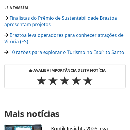
LEIA TAMBÉM
Finalistas do Prêmio de Sustentabilidade Braztoa
apresentam projetos
Braztoa leva operadores para conhecer atrações de
Vitória (ES)
10 razões para explorar o Turismo no Espírito Santo
AVALIE A IMPORTÂNCIA DESTA NOTÍCIA
Para compartilhar esse conteúdo, por favor utilize o link
Mais notícias
https://www.panrotas.com.br/mercado/operadoras/2023/1
farol-e-mais-operadores-braztoa-conhecem-belezas-do-
es_201421.html ou as ferramentas oferecidas na página.
Kontik Insights 2026 leva