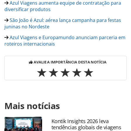
Azul Viagens aumenta equipe de contratação para
diversificar produtos
São João é Azul: aérea lança campanha para festas
juninas no Nordeste
Azul Viagens e Europamundo anunciam parceria em
roteiros internacionais
AVALIE A IMPORTÂNCIA DESTA NOTÍCIA
Para compartilhar esse conteúdo, por favor utilize o link
Mais notícias
https://www.panrotas.com.br/mercado/operadoras/2024/
os-10-melhores-destinos-para-aproveitar-as-festas-de-sao-
joao_205604.html ou as ferramentas oferecidas na página.
Kontik Insights 2026 leva
Todo o conteúdo produzido pela PANROTAS Editora é
tendências globais de viagens
protegido pela legislação brasileira sobre direito autoral.