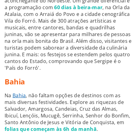
aconchegante do Nordeste. Um grande diferencial é
a programação com
60 dias à beira-mar
, na Orla da
Atalaia, com o Arraiá do Povo e a cidade cenográfica
Vila do Forró. Mais de 300 atrações artísticas e
musicais, entre cantores, bandas e quadrilhas
juninas, vão se apresentar para milhares de pessoas
na orla mais bonita do Brasil. Além disso, visitantes e
turistas podem saborear a diversidade da culinária
junina. E mais: os festejos se estendem pelos quatro
cantos do Estado, comprovando que Sergipe é o
'País do Forró'.
Bahia
Na
Bahia
, não faltam opções de destinos com as
mais diversas festividades. Explore as riquezas de
Salvador, Amargosa, Candeias, Cruz das Almas,
Ibicuí, Lençóis, Mucugê, Serrinha, Senhor do Bonfim,
Santo Antônio de Jesus e Vitória de Conquista, em
folias que começam às 6h da manhã
.