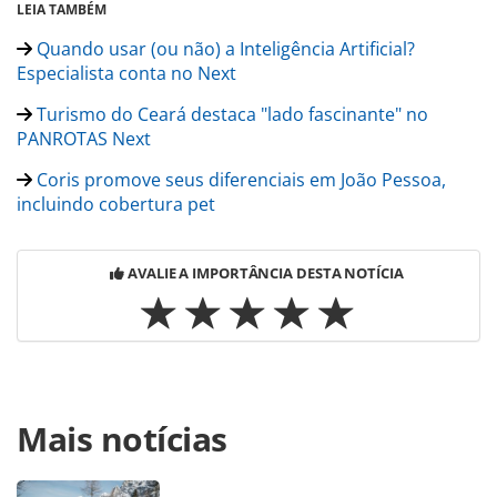
LEIA TAMBÉM
Quando usar (ou não) a Inteligência Artificial?
Especialista conta no Next
Turismo do Ceará destaca "lado fascinante" no
PANROTAS Next
Coris promove seus diferenciais em João Pessoa,
incluindo cobertura pet
AVALIE A IMPORTÂNCIA DESTA NOTÍCIA
Para compartilhar esse conteúdo, por favor utilize o link
Mais notícias
https://www.panrotas.com.br/mercado/operadoras/2024/0
lista-10-motivos-para-agentes-venderem-com-a-empresa-
confira_205731.html ou as ferramentas oferecidas na