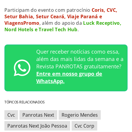
Participam do evento com patrocínio
Coris, CVC,
Setur Bahia, Setur Ceará, Viaje Paraná e
ViagensPromo
, além do apoio da
Luck Receptivo,
Nord Hotels e Travel Tech Hub
.
Quer receber notícias como essa,
além das mais lidas da semana e a
Revista PANROTAS gratuitamente?
Entre em nosso grupo de
WhatsApp.
TÓPICOS RELACIONADOS
Cvc
Panrotas Next
Rogerio Mendes
Panrotas Next João Pessoa
Cvc Corp