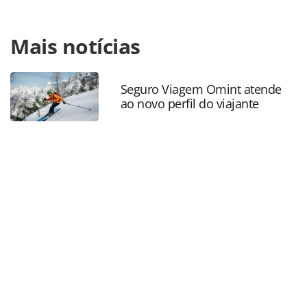
Para compartilhar esse conteúdo, por favor utilize o link
Mais notícias
https://www.panrotas.com.br/mercado/operadoras/2024/0
lanca-semana-tematica-para-corporativo-com-descontos-
em-hoteis_206354.html ou as ferramentas oferecidas na
página. Todo o conteúdo produzido pela PANROTAS
Seguro Viagem Omint atende
ao novo perfil do viajante
Editora é protegido pela legislação brasileira sobre direito
autoral. Não reproduza o conteúdo sem autorização da
PANROTAS Editora (copyright@panrotas.com.br).