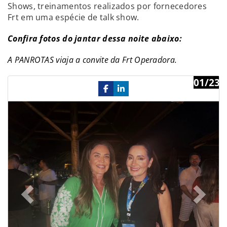
Shows, treinamentos realizados por fornecedores
Frt em uma espécie de talk show.
Confira fotos do jantar dessa noite abaixo:
A PANROTAS viaja a convite da Frt Operadora.
01/23
Previous
Ne