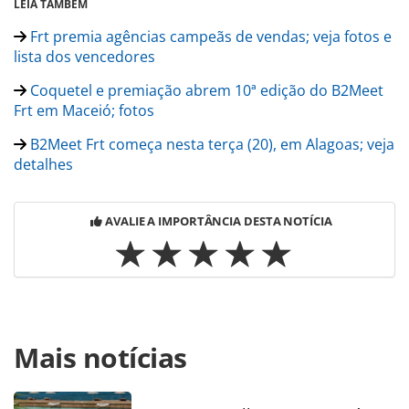
LEIA TAMBÉM
Frt premia agências campeãs de vendas; veja fotos e
lista dos vencedores
Coquetel e premiação abrem 10ª edição do B2Meet
Frt em Maceió; fotos
B2Meet Frt começa nesta terça (20), em Alagoas; veja
detalhes
AVALIE A IMPORTÂNCIA DESTA NOTÍCIA
Para compartilhar esse conteúdo, por favor utilize o link
Mais notícias
https://www.panrotas.com.br/mercado/operadoras/2024/
frt-distribui-mais-3-carros-para-agencias-campeas-de-
vendas-fotos_208483.html ou as ferramentas oferecidas na