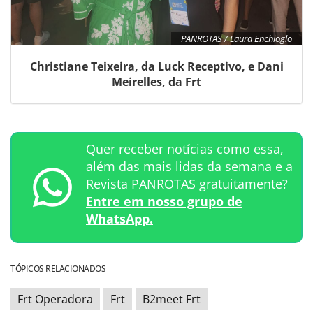
PANROTAS / Laura Enchioglo
Christiane Teixeira, da Luck Receptivo, e Dani
Meirelles, da Frt
Quer receber notícias como essa,
além das mais lidas da semana e a
Revista PANROTAS gratuitamente?
Entre em nosso grupo de
WhatsApp.
TÓPICOS RELACIONADOS
Frt Operadora
Frt
B2meet Frt