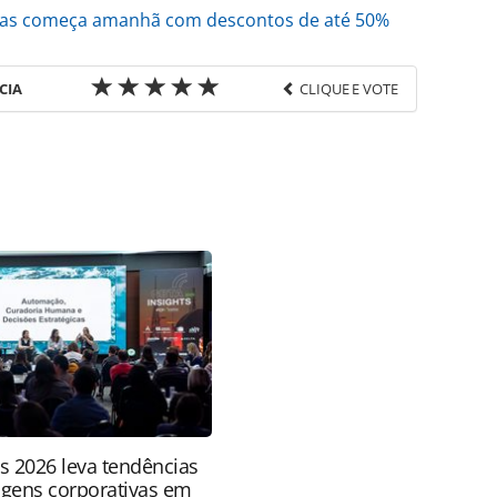
rcas começa amanhã com descontos de até 50%
CIA
CLIQUE E VOTE
favor utilize o link
ado/operadoras/2024/09/viagenspromo-entra-em-
gentes-diz-alves_209298.html ou as ferramentas
údo produzido pela PANROTAS Editora é protegido
eito autoral. Não reproduza o conteúdo sem
copyright@panrotas.com.br).
ts 2026 leva tendências
agens corporativas em