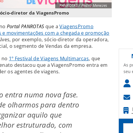
PANROTAS / Pedro Menezes
sócio-diretor da ViagensPromo
 no
Portal PANROTAS
que a
ViagensPromo
s e movimentações com a chegada e promoção
Alves, por exemplo, sócio-diretor da operadora,
cial, o segmento de Vendas da empresa.
S
no
1º Festival de Viagens Multimarcas
, que
 Renato destacou que a ViagensPromo entra em
As p
er os agentes de viagens.
seu 
o entra numa nova fase.
de olharmos para dentro
ganizar aquilo que
elhor estruturado, com