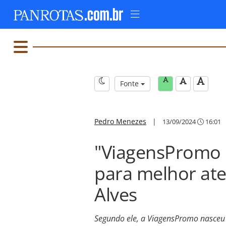
Fonte
Pedro Menezes
|
13/09/2024
16:01
"ViagensPromo 
para melhor ate
Alves
Segundo ele, a ViagensPromo nasceu p