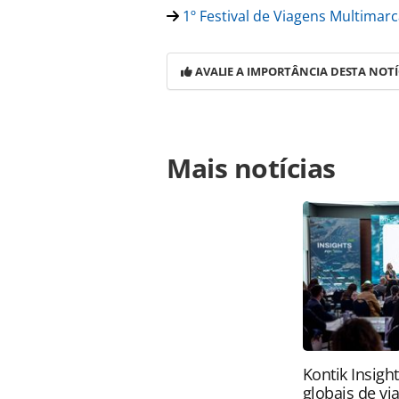
1º Festival de Viagens Multima
AVALIE A IMPORTÂNCIA DESTA NOTÍ
Para compartilhar esse conteúdo, por 
Mais notícias
https://www.panrotas.com.br/merc
nova-fase-para-melhor-atender-os-a
oferecidas na página. Todo o conte
pela legislação brasileira sobre dir
autorização da PANROTAS Editora (
Kontik Insigh
globais de vi