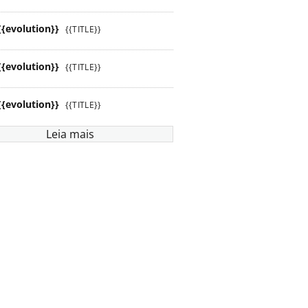
{{evolution}}
{{TITLE}}
{{evolution}}
{{TITLE}}
{{evolution}}
{{TITLE}}
Leia mais